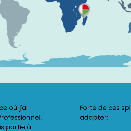
e où j'ai
Forte de ces spl
rofessionnel,
adapter:
is partie à