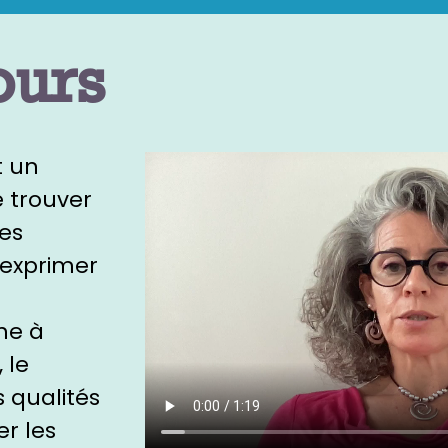
ours
t un
e trouver
les
s'exprimer
he à
 le
s qualités
r les