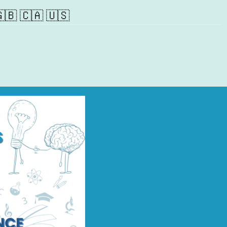
🇧 🇨🇦 🇺🇸