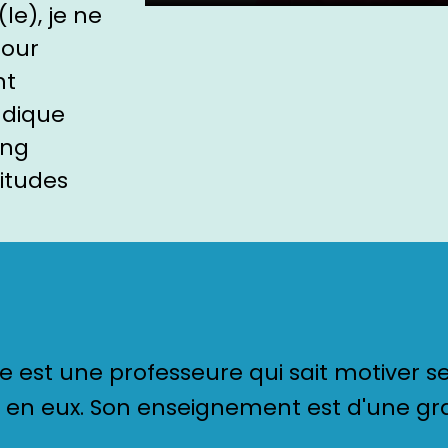
le), je ne
pour
nt
udique
ong
bitudes
e est une professeure qui sait motiver se
en eux. Son enseignement est d'une gra