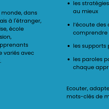
les stratégi
au mieux
du monde, dans
is à l'étranger,
l’écoute des
ise, école
comprendre
sion,
pprenants
les supports 
e variés avec
les paroles p
.
chaque appr
Ecouter, adapter,
mots-clés de m